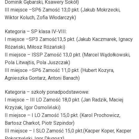
Dominik Gębarski, Ksawery Sokół)
III miejsce –SP6 Zamość 13,0 pkt. (Jakub Mokrzecki,
Wiktor Koluch, Zofia Włodarczyk)
Kategoria – SP klasa IV-VIII:
I miejsce –SP3 Zamość13,5 pkt. (Jakub Kaczmarek, Ignacy
Różański, Miłosz Różański)
II miejsce – ISSP Zamość 13,0 pkt. (Marcel Wądołkowski,
Pola Litwajtis, Pola Juszczak)
III miejsce –SP6 Zamość 11,0 pkt. (Hubert Kozyra,
Agnieszka Gontarz, Antoni Banach)
Kategoria – szkoły ponadpodstawowe:
I miejsce – III LO Zamość 18,0 pkt. (Jan Radzik, Maciej
Krzyżak, Igor Osmoliński)
II miejsce – I LO Zamość 15,0 pkt. (Karol Prochowicz,
Bartosz Charkot, Piotr Szpindor)
III miejsce – I SLO Zamość 15,0 pkt.(Kacper Koper, Kacper
Pokorzyński, Igor Długosz)