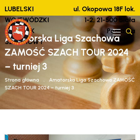
LUBELSKI
ul. Okopowa 18F lok.
WOJEWÓDZKI
1-2, 21-500 Biała
ZWIĄZEK
Podlaska
Amatorska Liga Szachowa
SZACHOWY
ZAMOŚĆ SZACH TOUR 2024
– turniej 3
Strona główna
.
Amatorska Liga Szachowa ZAMOŚĆ
SZACH TOUR 2024 – turniej 3