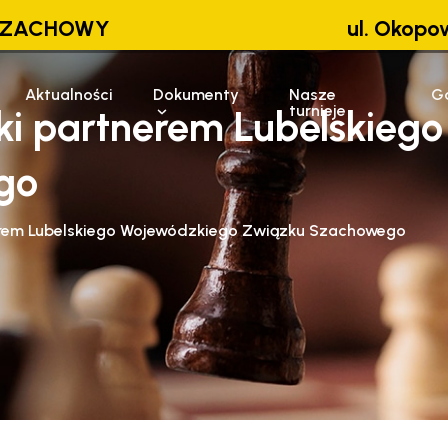
 SZACHOWY
ul. Okopow
Aktualności
Dokumenty
Nasze
Ga
turnieje
i partnerem Lubelskieg
go
erem Lubelskiego Wojewódzkiego Związku Szachowego