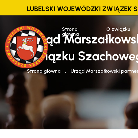
LUBELSKI WOJEWÓDZKI ZWIĄZEK
Strona
O związku
główna
Urząd Marszałkowsk
Związku Szachowe
Strona główna
.
Urząd Marszałkowski partn