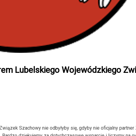
rem Lubelskiego Wojewódzkiego Zw
wiązek Szachowy nie odbyłyby się, gdyby nie oficjalny partner
 Bardzo dziękujemy za dotychczasowe wsparcie i liczymy na 