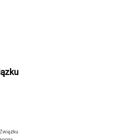
iązku
 Związku
owocną