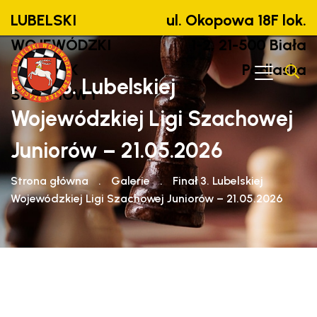
LUBELSKI
ul. Okopowa 18F lok.
WOJEWÓDZKI
1-2, 21-500 Biała
ZWIĄZEK
Podlaska
Finał 3. Lubelskiej
SZACHOWY
Wojewódzkiej Ligi Szachowej
Juniorów – 21.05.2026
Strona główna
.
Galerie
.
Finał 3. Lubelskiej
Wojewódzkiej Ligi Szachowej Juniorów – 21.05.2026