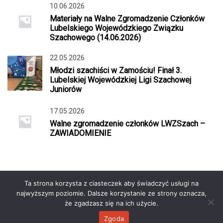
10.06.2026
Materiały na Walne Zgromadzenie Członków
Lubelskiego Wojewódzkiego Związku
Szachowego (14.06.2026)
22.05.2026
Młodzi szachiści w Zamościu! Finał 3.
Lubelskiej Wojewódzkiej Ligi Szachowej
Juniorów
17.05.2026
Walne zgromadzenie członków LWZSzach –
ZAWIADOMIENIE
Ta strona korzysta z ciasteczek aby świadczyć usługi na
najwyższym poziomie. Dalsze korzystanie ze strony oznacza,
że zgadzasz się na ich użycie.
Wykonanie:
Dotspice.com Sp. z o.o.
© 2026 szachylubelskie.pl
Zgoda